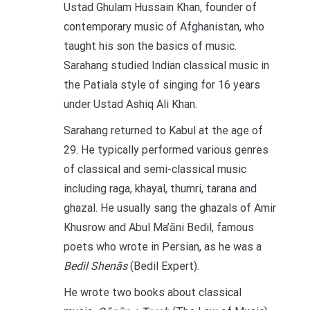
Ustad Ghulam Hussain Khan, founder of
contemporary music of Afghanistan, who
taught his son the basics of music.
Sarahang studied Indian classical music in
the Patiala style of singing for 16 years
under Ustad Ashiq Ali Khan.
Sarahang returned to Kabul at the age of
29. He typically performed various genres
of classical and semi-classical music
including raga, khayal, thumri, tarana and
ghazal. He usually sang the ghazals of Amir
Khusrow and Abul Ma’āni Bedil, famous
poets who wrote in Persian, as he was a
Bedil Shenās
(Bedil Expert).
He wrote two books about classical