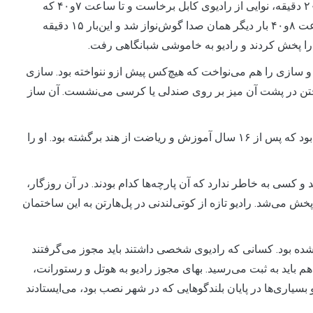
شامگاهانِ جمعه ۱۴ قوس ۱۳۲۵ خورشیدی، ساعت ۷و۲۰ دقیقه، نوایی از رادیوی کابل برخاست و تا ساعت ۷و۴۰ که
زمان پخش اخبار روز بود، ادامه یافت. همان شب به ساعت ۸و۴۰ بار دیگر همان صدا گوش‌نواز شد و این‌بار ۱۵ دقیقه
را پخش کردند و رادیو به خاموشی شبانگاهی رفت.
ند و سازی را هم می‌نواخت که هیچ‌کس پیش ازو ننواخته بود. سازی
نواختن در پشت آن میز بر روی صندلی یا کرسی می‌نشست. آن ساز
محمد حسین خان، پسر استاد غلام‌حسین خان، ۲۹ ساله بود که پس از ۱۶ سال آموزش و ریاضت از هند برگشته بود. او را
 آواز خواند و کسی به خاطر ندارد که آن پارچه‌ها کدام بودند. در آن روزگار،
پخش می‌شد. رادیو تازه از کوتی‌لندنی در پل‌هارتن به این ساختمان
ن، اصولنامه‌ی رادیو در ۲۷ ماده چاپ شده بود. کسانی که رادیوی شخصی داشتند باید مجوز می‌گرفتند
هم باید به ثبت می‌رسید. بهای مجوز رادیو به هوتل و رستورانت،
 و بسیاری‌ها در پایان بلندگوهایی که در شهر نصب بود، می‌ایستادند