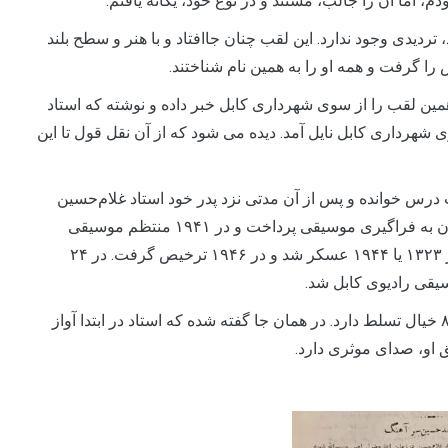
، اما آن را جالب، مستند و در نوع خود، یگانه یافتم.
 تردیدی وجود ندارد. این لقب چنان جاافتاد و با هنر و سطح بلند
ا گرفت و همه او را به همین نام شناختند.
اعطای همین لقب را از سوی شهرداری کابل خبر داده و نوشته که استاد
از سوی شهرداری کابل نایل آمد. دیده می شود که از آن نقل قول تا این
 درس خوانده و پس از آن مدتی نزد پدر خود استاد غلام‌حسین
خان و ۱۶ سال در ریاست پتیاله نزد استاد عاشق‌علی خان به فراگیری موسیقی پرداخت و در ۱۹۴۱ منتظم موسیقی
افغانستان در رادیو دهلی شد که تا ۱۹۴۳ ادامه داشت. در ۱۳۲۳ یا ۱۹۴۴ عسکر شد و در ۱۹۴۶ ترخیص گرفت. در ۲۴
در همان سند آمده که استاد بر ۱۵۰ راگ مختلف و بر ۸۴۵ خیال تسلط دارد. در همان جا گفته شده که استاد در ابتدا آواز
 او، صدای موثری دارد.