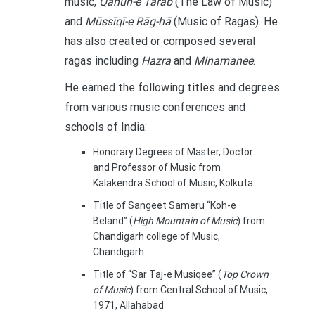
music,
Qānūn-e Tarab
(The Law of Music)
and
Mūssīqī-e Rāg-hā
(Music of Ragas). He
has also created or composed several
ragas including
Hazra
and
Minamanee
.
He earned the following titles and degrees
from various music conferences and
schools of India:
Honorary Degrees of Master, Doctor
and Professor of Music from
Kalakendra School of Music, Kolkuta
Title of Sangeet Sameru “Koh-e
Beland” (
High Mountain of Music
) from
Chandigarh college of Music,
Chandigarh
Title of “Sar Taj-e Musiqee” (
Top Crown
of Music
) from Central School of Music,
1971, Allahabad