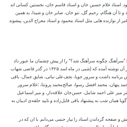
د. استاد غلام حسین خان و استاد قاسم خان، نخستین کسانی اند
د و تا آن هنگام، رحیم گل، نتو خان‌، صابر خان و شیدا، به همین
ر از نوازنده هایی مثل استاد محمود و استاد معراج الدین، پیشوند
“سرآهنگ چگونه سرآهنگ شد؟” را از پیش چشمان ما عبور داد
که با نقل قول از میر اسماعیل نجیمی نوشته شده بود. در آن نوشته آمده که (شبی در ماه اسد ۱۳۲۵ در گذر قاضی شهاب
 برنامه داشت و سرور جویا، نجف‌علی نباتی، شایق جمال، باقی
مد‌ پنهان‌، محمد افضل رسوا، صالح‌محمد پرونتا، ؛غلام سرور
 میر علی احمد شامل، حسن‌جان علاقه‌دار، و میر اسماعیل
ا همان شب به پیشنهاد باقی قایل‌زاده و تایید حلقه‌ی ادیبان به
 صفحه گرداندن اسناد را نیاز حتمی می‌دانم. با ان که در