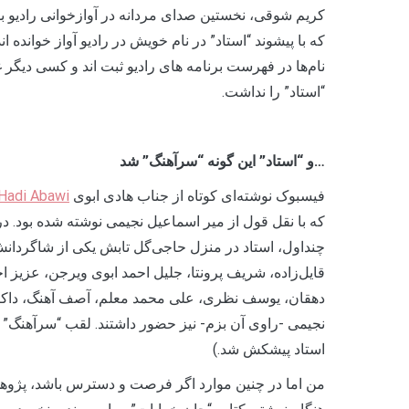
کریم شوقی، نخستین صدای مردانه در آوازخوانی رادیو بو
که با پیشوند “استاد” در نام خویش در رادیو آواز خوانده ان
نام‌ها در فهرست برنامه های رادیو ثبت اند و کسی دیگر غی
“استاد” را نداشت.
…و “استاد” این گونه “سرآهنگ” شد
فیسبوک نوشته‌ای کوتاه از جناب هادی ابوی
Hadi Abawi
چنداول، استاد در منزل حاجی‌گل تابش یکی از شاگردانش
قایل‌زاده، شریف پرونتا، جلیل احمد ابوی ویرجن، عزیز اح
دهقان، یوسف نظری، علی محمد معلم، آصف آهنگ، داکتر
نجیمی -راوی آن بزم- نیز حضور داشتند. لقب “سرآهنگ” گوی
استاد پیشکش شد.)
من اما در چنین موارد اگر فرصت و دسترس باشد، پژوهش و