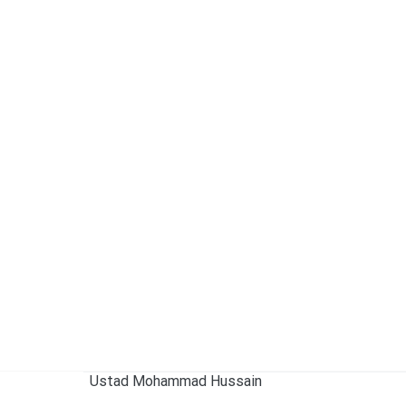
© استاد محمد حسین سرآهنگ، سرتاج موسیقی Ustad Mohammad Hussain
تیاله