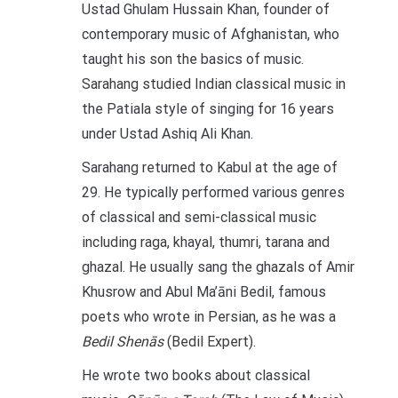
Ustad Ghulam Hussain Khan, founder of
contemporary music of Afghanistan, who
taught his son the basics of music.
Sarahang studied Indian classical music in
the Patiala style of singing for 16 years
under Ustad Ashiq Ali Khan.
Sarahang returned to Kabul at the age of
29. He typically performed various genres
of classical and semi-classical music
including raga, khayal, thumri, tarana and
ghazal. He usually sang the ghazals of Amir
Khusrow and Abul Ma’āni Bedil, famous
poets who wrote in Persian, as he was a
Bedil Shenās
(Bedil Expert).
He wrote two books about classical