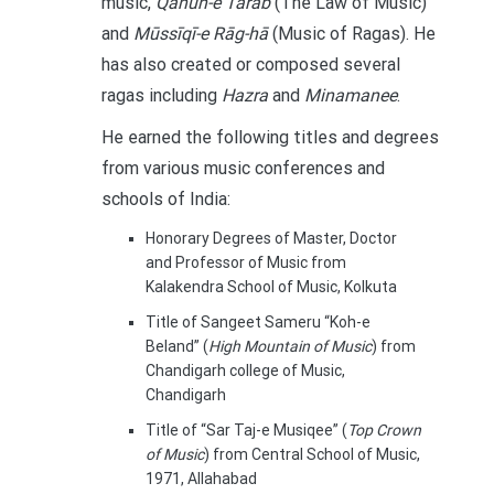
music,
Qānūn-e Tarab
(The Law of Music)
and
Mūssīqī-e Rāg-hā
(Music of Ragas). He
has also created or composed several
ragas including
Hazra
and
Minamanee
.
He earned the following titles and degrees
from various music conferences and
schools of India:
Honorary Degrees of Master, Doctor
and Professor of Music from
Kalakendra School of Music, Kolkuta
Title of Sangeet Sameru “Koh-e
Beland” (
High Mountain of Music
) from
Chandigarh college of Music,
Chandigarh
Title of “Sar Taj-e Musiqee” (
Top Crown
of Music
) from Central School of Music,
1971, Allahabad