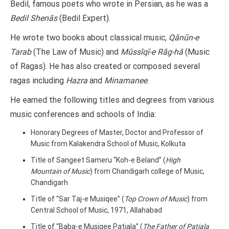
Bedil, famous poets who wrote in Persian, as he was a
Bedil Shenās
(Bedil Expert).
He wrote two books about classical music,
Qānūn-e
Tarab
(The Law of Music) and
Mūssīqī-e Rāg-hā
(Music
of Ragas). He has also created or composed several
ragas including
Hazra
and
Minamanee
.
He earned the following titles and degrees from various
music conferences and schools of India:
Honorary Degrees of Master, Doctor and Professor of
Music from Kalakendra School of Music, Kolkuta
Title of Sangeet Sameru “Koh-e Beland” (
High
Mountain of Music
) from Chandigarh college of Music,
Chandigarh
Title of “Sar Taj-e Musiqee” (
Top Crown of Music
) from
Central School of Music, 1971, Allahabad
Title of “Baba-e Musiqee Patiala” (
The Father of Patiala