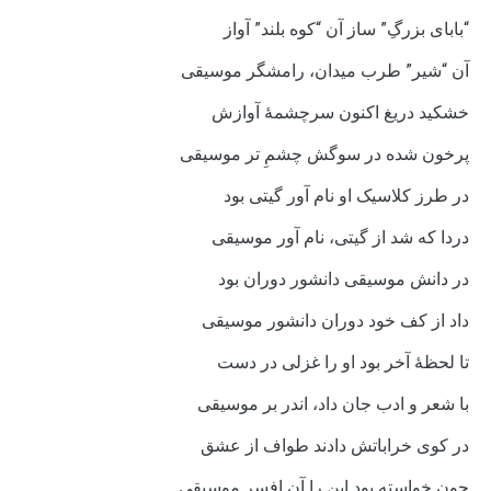
“بابای بزرگِ” ساز آن “کوه بلند” آواز
آن “شیر” طرب میدان، رامشگر موسیقی
خشکید دریغ اکنون سرچشمۀ آوازش
پرخون شده در سوگش چشمِ تر موسیقی
در طرز کلاسیک او نام­ آور گیتی بود
دردا که شد از گیتی، نام ­آور موسیقی
در دانش موسیقی دانشور دوران بود
داد از کف خود دوران دانشور موسیقی
تا لحظۀ آخر بود او را غزلی در دست
با شعر و ادب جان داد، اندر بر موسیقی
در کوی خراباتش دادند طواف از عشق
چون خواسته بود این را آن افسر موسیقی