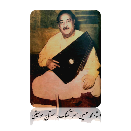
فتن
ه
حتوا