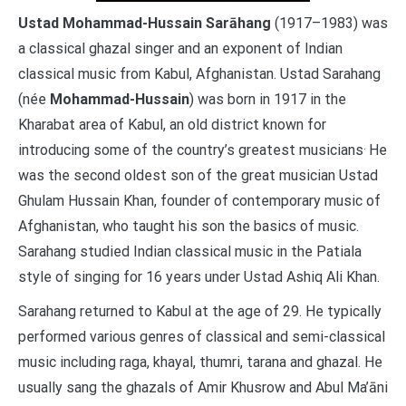
Ustad Mohammad-Hussain Sarāhang
(1917–1983) was
a classical ghazal singer and an exponent of Indian
classical music from Kabul, Afghanistan. Ustad Sarahang
(née
Mohammad-Hussain
) was born in 1917 in the
Kharabat area of Kabul, an old district known for
.
introducing some of the country’s greatest musicians
He
was the second oldest son of the great musician Ustad
Ghulam Hussain Khan, founder of contemporary music of
Afghanistan, who taught his son the basics of music.
Sarahang studied Indian classical music in the Patiala
style of singing for 16 years under Ustad Ashiq Ali Khan.
Sarahang returned to Kabul at the age of 29. He typically
performed various genres of classical and semi-classical
music including raga, khayal, thumri, tarana and ghazal. He
usually sang the ghazals of Amir Khusrow and Abul Ma’āni