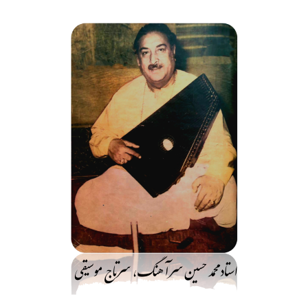
فتن
ه
حتوا