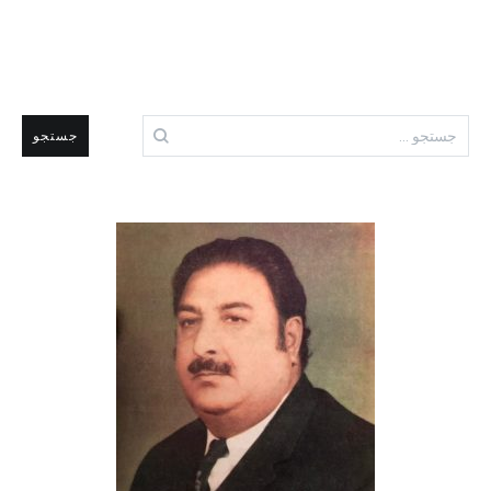
جستجو
برای: