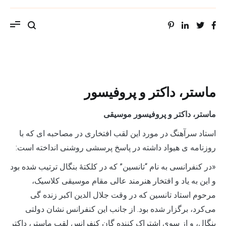
ویب سایت استاد محمد حسین سراهنگ، سرتاج
موسیقی
ماستر، داکتر و پروفیسور
ماستر، داکتر و پروفیسور موسیقی
استاد سرآهنگ در مورد این لقب افتخاری در مصاحبه ای که با
روزنامه ی هیواد داشته در پاسخ پرسشی روشنی انداخته است:
«در کنفرانسی به نام “تان­سین” که در کلکتۀ بنگال ترتیب شده بود
و این به یاد و افتخار هنرمند عالی مقام موسیقی کلاسیک،
مرحوم استاد تان­سین که در وقت جلال الدین اکبر زنده ­گی
می‌کرد، برگزار شده بود. از جانب این کنفرانس نشان دولتی
بنگال، و از سوی اشتراک کننده ­گان کنفرانس لقب ماستر، داکتر