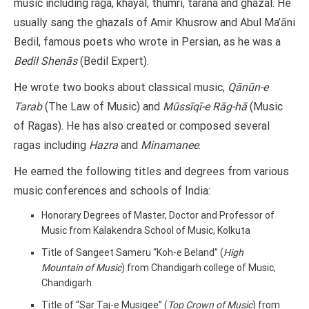
music including raga, khayal, thumri, tarana and ghazal. He
usually sang the ghazals of Amir Khusrow and Abul Ma’āni
Bedil, famous poets who wrote in Persian, as he was a
Bedil Shenās
(Bedil Expert).
He wrote two books about classical music,
Qānūn-e
Tarab
(The Law of Music) and
Mūssīqī-e Rāg-hā
(Music
of Ragas). He has also created or composed several
ragas including
Hazra
and
Minamanee
.
He earned the following titles and degrees from various
music conferences and schools of India:
Honorary Degrees of Master, Doctor and Professor of
Music from Kalakendra School of Music, Kolkuta
Title of Sangeet Sameru “Koh-e Beland” (
High
Mountain of Music
) from Chandigarh college of Music,
Chandigarh
Title of “Sar Taj-e Musiqee” (
Top Crown of Music
) from