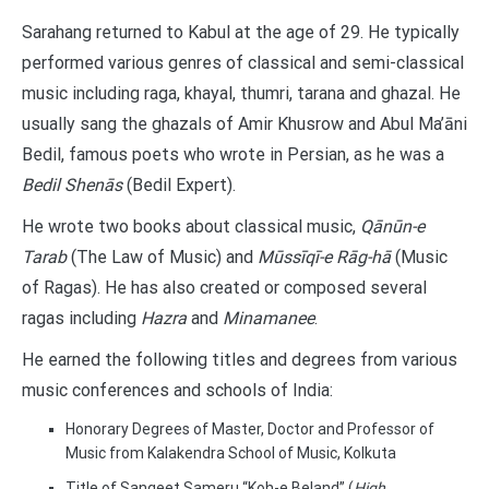
Sarahang returned to Kabul at the age of 29. He typically
performed various genres of classical and semi-classical
music including raga, khayal, thumri, tarana and ghazal. He
usually sang the ghazals of Amir Khusrow and Abul Ma’āni
Bedil, famous poets who wrote in Persian, as he was a
Bedil Shenās
(Bedil Expert).
He wrote two books about classical music,
Qānūn-e
Tarab
(The Law of Music) and
Mūssīqī-e Rāg-hā
(Music
of Ragas). He has also created or composed several
ragas including
Hazra
and
Minamanee
.
He earned the following titles and degrees from various
music conferences and schools of India:
Honorary Degrees of Master, Doctor and Professor of
Music from Kalakendra School of Music, Kolkuta
Title of Sangeet Sameru “Koh-e Beland” (
High