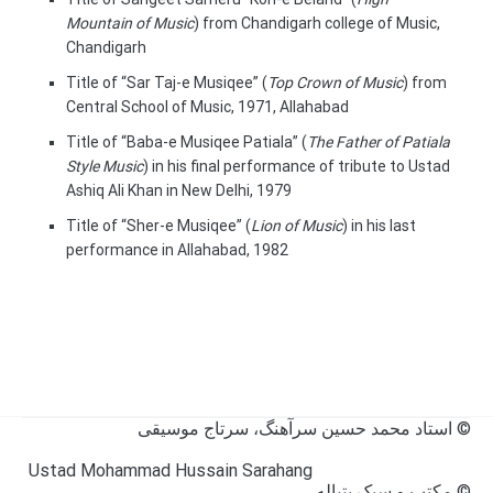
Mountain of Music
) from Chandigarh college of Music,
Chandigarh
Title of “Sar Taj-e Musiqee” (
Top Crown of Music
) from
Central School of Music, 1971, Allahabad
Title of “Baba-e Musiqee Patiala” (
The Father of Patiala
Style Music
) in his final performance of tribute to Ustad
Ashiq Ali Khan in New Delhi, 1979
Title of “Sher-e Musiqee” (
Lion of Music
) in his last
performance in Allahabad, 1982
© استاد محمد حسین سرآهنگ، سرتاج موسیقی
Ustad Mohammad Hussain Sarahang
©
مکتب و سبک پتیاله