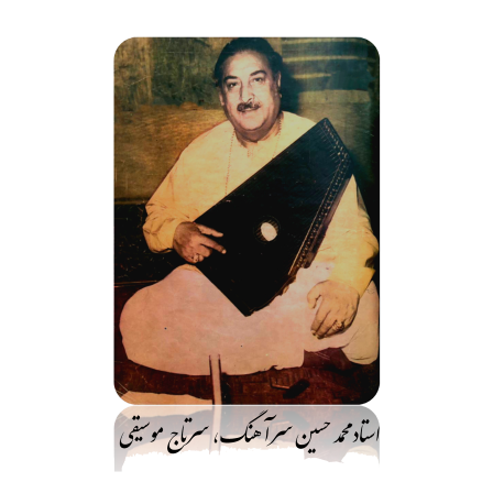
فتن
ه
حتوا