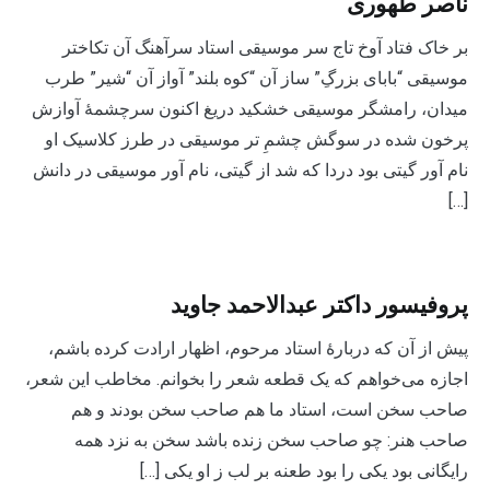
ناصر طهوری
بر خاک فتاد آوخ تاج سر موسیقی استاد سرآهنگ آن تک­اختر
موسیقی “بابای بزرگِ” ساز آن “کوه بلند” آواز آن “شیر” طرب
میدان، رامشگر موسیقی خشکید دریغ اکنون سرچشمۀ آوازش
پرخون شده در سوگش چشمِ تر موسیقی در طرز کلاسیک او
نام ­آور گیتی بود دردا که شد از گیتی، نام­ آور موسیقی در دانش
[…]
پروفیسور داکتر عبدالاحمد جاوید
پیش از آن که دربارۀ استاد مرحوم، اظهار ارادت کرده باشم،
اجازه می‌خواهم که یک قطعه شعر را بخوانم. مخاطب این شعر،
صاحب­ سخن است، استاد ما هم صاحب­ سخن بودند و هم
صاحب ­هنر: چو صاحب­ سخن زنده باشد سخن به نزد همه
رایگانی بود یکی را بود طعنه بر لب ز او یکی […]